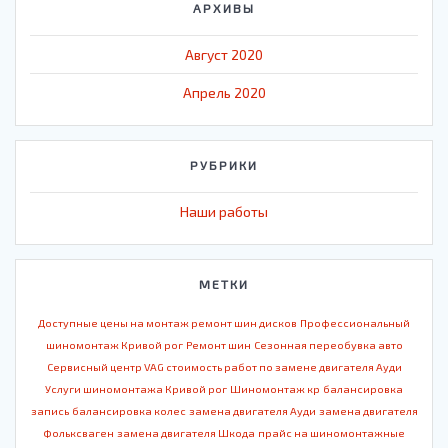
АРХИВЫ
Август 2020
Апрель 2020
РУБРИКИ
Наши работы
МЕТКИ
Доступные цены на монтаж ремонт шин дисков
Профессиональный
шиномонтаж Кривой рог
Ремонт шин
Сезонная переобувка авто
Сервисный центр VAG стоимость работ по замене двигателя Ауди
Услуги шиномонтажа Кривой рог
Шиномонтаж кр
балансировка
запись
балансировка колес
замена двигателя Ауди
замена двигателя
Фольксваген
замена двигателя Шкода
прайс на шиномонтажные