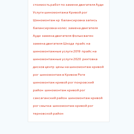
стоимость работ по замене двигателя Ауди
Услуги шиномонтажа Кривой рог
Шиномонтаж кр
балансировка запись
балансировка колес
замена двигателя
Ауди
замена двигателя Фольксваген
замена двигателя Шкода
прайс на
шиномонтажные услуги 2019
прайс на
шиномонтажные услуги 2020
рихтовка
дисков центр
цены на шиномонтаж кривой
рог
шиномонтаж в Кривом Роге
шиномонтаж кривой рог покровский
район
шиномонтаж кривой рог
саксаганский район
шиномонтаж кривой
рог смычка
шиномонтаж кривой рог
терновской район